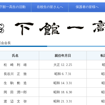
下館一高生の活動
在校生の皆さんへ
保護者の皆様へ
窓会会長
氏名
就任年月日
転
松 崎 利 雄
大正 12. 2.25
昭
長谷川 正 致
昭和 6. 7.31
昭和
生 駒 豹 造
昭和 14. 3.31
昭和
岡 田 潤一郎
昭和 18. 6.30
昭和
渡 辺 文 弥
昭和 21. 3.31
昭和