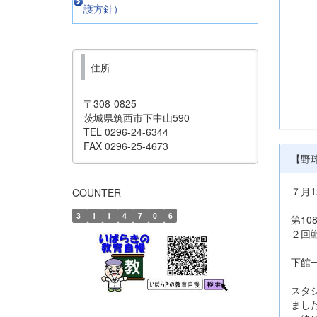
護方針）
住所
〒308-0825
茨城県筑西市下中山590
TEL 0296-24-6344
FAX 0296-25-4673
【野
７月
COUNTER
3
1
1
4
7
0
6
第1
２回
下館
スタ
まし