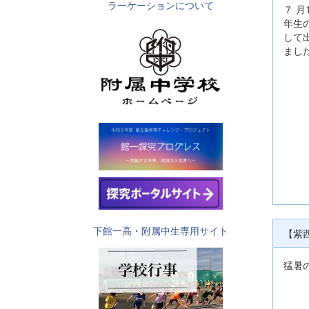
ラーケーションについて
７ 
年生
して
まし
下館一高・附属中生専用サイト
【紫西
猛暑