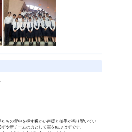
。
手たちの背中を押す暖かい声援と拍手が鳴り響いてい
必ずや新チームの力として実を結ぶはずです。