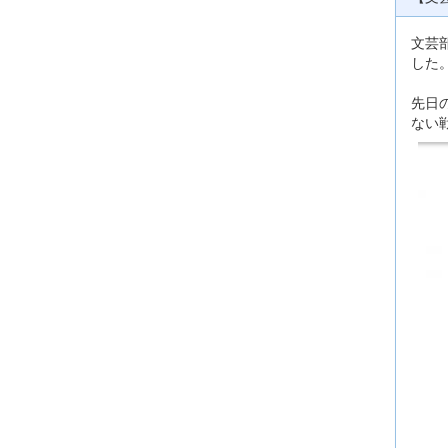
文芸
した
先日
ない