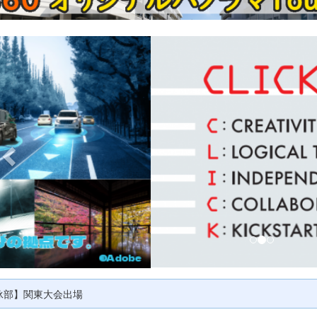
p
r
e
v
i
o
u
s
泳部】関東大会出場