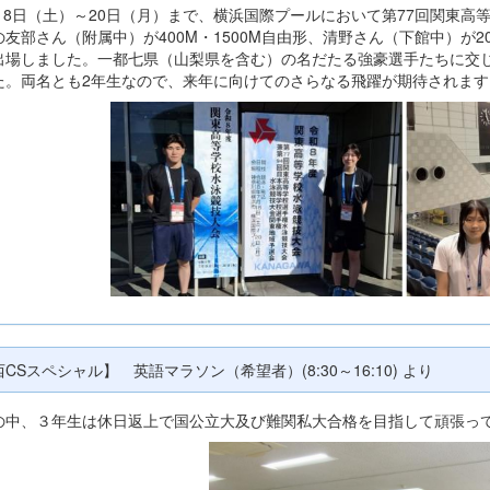
月18日（土）～20日（月）まで、横浜国際プールにおいて第77回関東
の友部さん（附属中）が400M・1500M自由形、清野さん（下館中）が2
出場しました。一都七県（山梨県を含む）の名だたる強豪選手たちに交
た。両名とも2年生なので、来年に向けてのさらなる飛躍が期待されます
CSスペシャル】 英語マラソン（希望者）(8:30～16:10) より
の中、３年生は休日返上で国公立大及び難関私大合格を目指して頑張っ