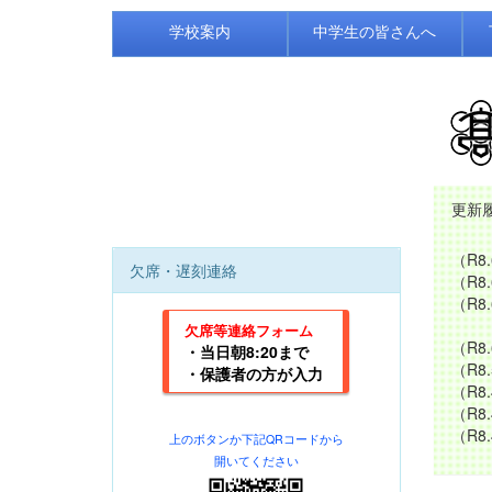
学校案内
中学生の皆さんへ
更新
（R8.
欠席・遅刻連絡
（R8.
（R8
詳
欠席等連絡フォーム
（R8.
・当日朝8:20まで
（R8
・保護者の方が入力
（R8.
（R8.
（R8.
上のボタンか下記
QRコードから
開いてください