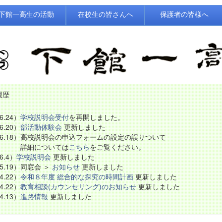
下館一高生の活動
在校生の皆さんへ
保護者の皆様へ
履歴
6.24）
学校説明会受付
を再開しました。
6.20）
部活動体験会
更新しました
.6.18）高校説明会の申込フォームの設定の誤りついて
細については
こちら
をご覧ください。
6.4）
学校説明会
更新しました
.5.19）同窓会 ＞
お知らせ
更新しました
4.22）
令和８年度 総合的な探究の時間計画
更新しました
4.22）
教育相談(カウンセリング)のお知らせ
更新しました
4.13）
進路情報
更新しました