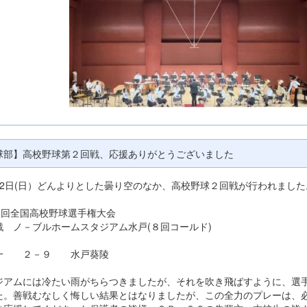
球部】高校野球第２回戦、応援ありがとうございました
12日(日）どんよりとした曇り空のなか、高校野球２回戦が行われました
08回全国高校野球選手権大会
戦 ノ－ブルホームスタジアム水戸(８回コールド)
一 ２－９ 水戸葵陵
ジアムには冷たい雨がちらつきましたが、それを吹き飛ばすように、選
た。善戦むなしく悔しい結果とはなりましたが、この全力のプレーは、