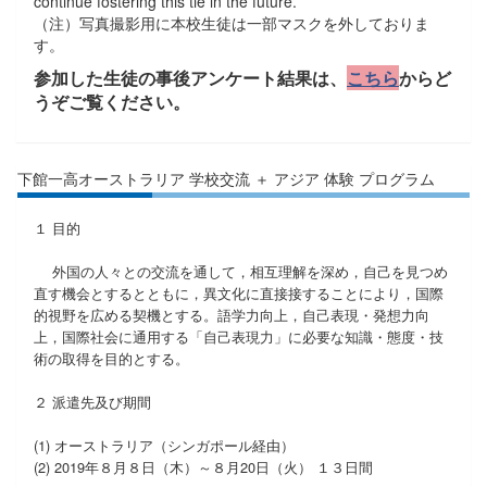
continue fostering this tie in the future.
（注）写真撮影用に本校生徒は一部マスクを外しておりま
す。
参加した生徒の事後アンケート結果は、
こちら
からど
うぞご覧ください。
下館一高オーストラリア 学校交流 ＋ アジア 体験 プログラム
１ 目的
外国の人々との交流を通して，相互理解を深め，自己を見つめ
直す機会とするとともに，異文化に直接接することにより，国際
的視野を広める契機とする。語学力向上，自己表現・発想力向
上，国際社会に通用する「自己表現力」に必要な知識・態度・技
術の取得を目的とする。
２ 派遣先及び期間
(1) オーストラリア（シンガポール経由）
(2) 2019年８月８日（木）～８月20日（火） １３日間