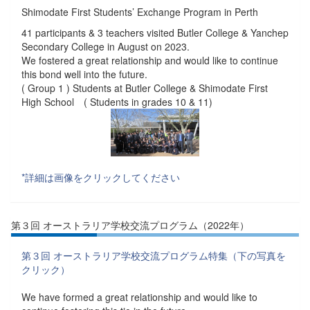
Shimodate First Students’ Exchange Program in Perth
41 participants & 3 teachers visited Butler College & Yanchep
Secondary College in August on 2023.
We fostered a great relationship and would like to continue
this bond well into the future.
( Group 1 ) Students at Butler College & Shimodate First
High School ( Students in grades 10 & 11)
*詳細は画像をクリックしてください
第３回 オーストラリア学校交流プログラム（2022年）
第３回 オーストラリア学校交流プログラム特集（下の写真を
クリック）
We have formed a great relationship and would like to