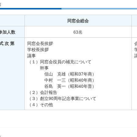
容
同窓会総会
参加人数
63名
式 次 第
同窓会長挨拶
学校長挨拶
議事
（１）同窓会役員の補充について
幹事
信山 克雄（昭和37年商）
中村 一三（昭和40年商）
谷島 英一（昭和40年普）
（２）会計報告
（３）創立90周年記念事業について
（４）その他