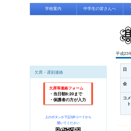
学校案内
中学生の皆さんへ
平成23
日 
欠席・遅刻連絡
会 
欠席等連絡フォーム
・当日朝8:20まで
コメ
・保護者の方が入力
ト
上のボタンか下記
QRコードから
開いてください