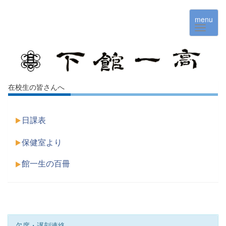
menu
在校生の皆さんへ
日課表
保健室より
館一生の百冊
欠席・遅刻連絡