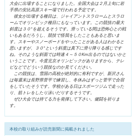
大会に出場することになりました。全国大会は２月上旬に岩
手県の安比高原スキー場で行われる予定です。
彼女が出場する種目は、ジャイアントスラロームとスラロ
ームでオリンピック種目にもなっています。この競技の最大
斜度は３０°を超えるそうです。滑っている間は恐怖心との戦
いもあるだろうし、競技で怪我をしたこともあると思いま
す。スキーやスノーボードをやったことがある人はわかると
思いますが、３０°という斜度は真下に滑り降りる感じです
ね。そのような斜面では時速４～５０Km出るのではないかと
いうことです。今度北京オリンピックがありますから、テレ
ビなどでどういう競技なのか見てください。
この競技は、雪国の高校が絶対的に有利ですが、新沢さん
は毎週末は長野県菅平で練習し、冬休みはずっと菅平で合宿
をしていたそうです。学校がある日はスポーツジムで走った
り、筋トレをしたり泳いだりするそうです。
ぜひ大会では持てる力を発揮して下さい。健闘を祈りま
す。
本校の取り組みが読売新聞に掲載されました