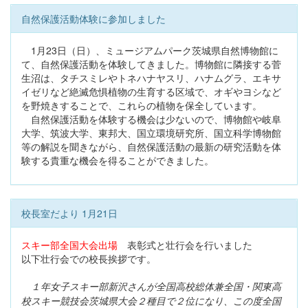
自然保護活動体験に参加しました
1月23日（日）、ミュージアムパーク茨城県自然博物館に
て、自然保護活動を体験してきました。博物館に隣接する菅
生沼は、タチスミレやトネハナヤスリ、ハナムグラ、エキサ
イゼリなど絶滅危惧植物の生育する区域で、オギやヨシなど
を野焼きすることで、これらの植物を保全しています。
自然保護活動を体験する機会は少ないので、博物館や岐阜
大学、筑波大学、東邦大、国立環境研究所、国立科学博物館
等の解説を聞きながら、自然保護活動の最新の研究活動を体
験する貴重な機会を得ることができました。
校長室だより 1月21日
スキー部全国大会出場
表彰式と壮行会を行いました
以下壮行会での校長挨拶です。
１年女子スキー部新沢さんが全国高校総体兼全国・関東高
校スキー競技会茨城県大会２種目で２位になり、この度全国