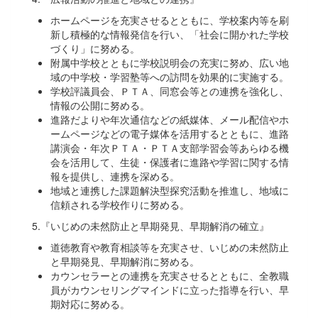
ホームページを充実させるとともに、学校案内等を刷
新し積極的な情報発信を行い、「社会に開かれた学校
づくり」に努める。
附属中学校とともに学校説明会の充実に努め、広い地
域の中学校・学習塾等への訪問を効果的に実施する。
学校評議員会、ＰＴＡ、同窓会等との連携を強化し、
情報の公開に努める。
進路だよりや年次通信などの紙媒体、メール配信やホ
ームページなどの電子媒体を活用するとともに、進路
講演会・年次ＰＴＡ・ＰＴＡ支部学習会等あらゆる機
会を活用して、生徒・保護者に進路や学習に関する情
報を提供し、連携を深める。
地域と連携した課題解決型探究活動を推進し、地域に
信頼される学校作りに努める。
5.『いじめの未然防止と早期発見、早期解消の確立』
道徳教育や教育相談等を充実させ、いじめの未然防止
と早期発見、早期解消に努める。
カウンセラーとの連携を充実させるとともに、全教職
員がカウンセリングマインドに立った指導を行い、早
期対応に努める。