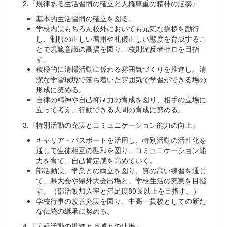
2.『規律ある生活習慣の確立と人権尊重の精神の涵養』
基本的生活習慣の確立を図る。
学校内はもちろん校外においても元気な挨拶を励行
し、制服の正しい着用や礼儀正しい態度を育成するこ
とで規範意識の高揚を図り、校則違反者ゼロを目指
す。
積極的に清掃活動に係わる雰囲気づくりを推進し、清
潔な学習環境で落ち着いた雰囲気で学習ができる場の
形成に努める。
自律の精神や自己抑制力の育成を図り、相手の立場に
立って考え、行動できる人間の育成に努める。
3.『特別活動の充実とコミュニケーション能力の向上』
キャリア・パスポートを活用し、特別活動の活性化を
通して生徒相互の融和を図り、コミュニケーション能
力を育て、自己肯定感を高めていく。
部活動は、学業との両立を図り、質の高い練習を通じ
て、県大会や県外大会出場と、学校生活の充実を目指
す。（部活動加入率と満足度80％以上を目指す。）
学校行事の改善充実を図り、中高一貫校としての新た
な伝統の継承に努める。
4.『広報活動の推進と地域との連携』