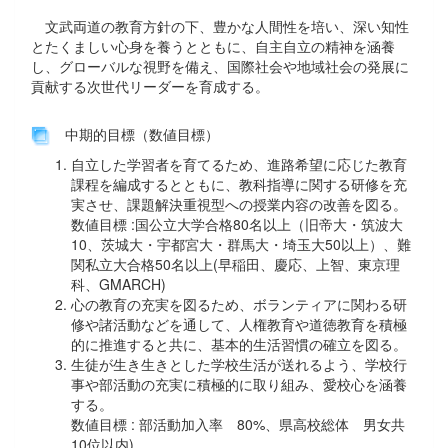
文武両道の教育方針の下、豊かな人間性を培い、深い知性
とたくましい心身を養うとともに、自主自立の精神を涵養
し、グローバルな視野を備え、国際社会や地域社会の発展に
貢献する次世代リーダーを育成する。
中期的目標（数値目標）
自立した学習者を育てるため、進路希望に応じた教育
課程を編成するとともに、教科指導に関する研修を充
実させ、課題解決重視型への授業内容の改善を図る。
数値目標 :国公立大学合格80名以上（旧帝大・筑波大
10、茨城大・宇都宮大・群馬大・埼玉大50以上）、難
関私立大合格50名以上(早稲田、慶応、上智、東京理
科、GMARCH)
心の教育の充実を図るため、ボランティアに関わる研
修や諸活動などを通して、人権教育や道徳教育を積極
的に推進すると共に、基本的生活習慣の確立を図る。
生徒が生き生きとした学校生活が送れるよう、学校行
事や部活動の充実に積極的に取り組み、愛校心を涵養
する。
数値目標 : 部活動加入率 80%、県高校総体 男女共
10位以内)