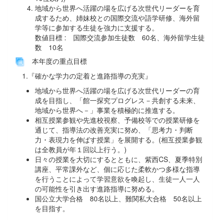
地域から世界へ活躍の場を広げる次世代リーダーを育
成するため、姉妹校との国際交流や語学研修、海外留
学等に参加する生徒を強力に支援する。
数値目標 : 国際交流参加生徒数 60名、海外留学生徒
数 10名
本年度の重点目標
1.『確かな学力の定着と進路指導の充実』
地域から世界へ活躍の場を広げる次世代リーダーの育
成を目指し、「館一探究プログレス－共創する未来、
地域から世界へ－」事業を積極的に推進する。
相互授業参観や先進校視察、予備校等での授業研修を
通じて、指導法の改善充実に努め、「思考力・判断
力・表現力を伸ばす授業」を展開する。(相互授業参観
は全教員が年１回以上行う。)
日々の授業を大切にするとともに、紫西CS、夏季特別
講座、平常課外など、個に応じた柔軟かつ多様な指導
を行うことによって学習意欲を喚起し、生徒一人一人
の可能性を引き出す進路指導に努める。
国公立大学合格 80名以上、難関私大合格 50名以上
を目指す。